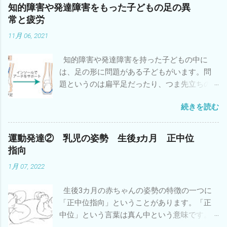
知的障害や発達障害をもった子どもの足の異
常と疲労
11月 06, 2021
知的障害や発達障害を持った子どもの中に
は、足の形に問題がある子どもがいます。問
題というのは扁平足だったり、つま先立ちの
ことです。 足の形に問題がある子どもは協調
続きを読む
性やバランスや敏捷性などの運動能力も低い
子どもが多いことはよく知られています。立
ったり歩いたりしている時に地面に接してい
運動発達② 乳児の姿勢 生後3カ月 正中位
るのは足なので、足が上手く形を変えて地面
指向
を蹴らないとバランスがとりにくいので
1月 07, 2022
す。 注：バランスがとりにくい理由はそれ
だけではありません。 そういう子どもは疲れ
生後3カ月の赤ちゃんの姿勢の特徴の一つに
やすいということも知っておいてください。
「正中位指向」ということがあります。「正
特に小学校・中学校と身体が大きくなると疲
中位」という言葉は真ん中という意味です。
れやすさが増します。足でバランスがとりに
「指向」というのはある方向に向かうという