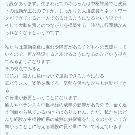
う説があります。生まれたての赤ちゃんは中枢神経でも皮質
下の活動が主なのですが、しっかりと大脳皮質とネットワー
クができてくると一人であるけるようになるという説です。
そして大脳皮質とのつながりを構築する一時期歩行運動がみ
られなくなるというのです。
私たちは運動発達に遅れや障害がある子どもへの支援をして
いるので、何が発達すると歩けるようになるのかという視点
でみるようになります。
その視点でみると
①筋力 重力に負けないで運動できるようになる
②バランス 姿勢を保てる、姿勢を保ちながらも運動ができ
る
の発達が必要ということになります。
筋力やバランスも中枢神経の成熟の影響があるので、全く違
う側面から見ているわけではありません。ただ、私たちはど
んな経験が中枢神経系の成熟に好影響を与えるのかという方
向からこどもに与える経験の質や量について考えていきま
す。