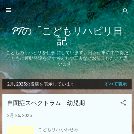
スキップしてメイン コンテンツに移動
PTの「こどもリハビリ日
記」
こどものリハビリを仕事 にしています。日々仕事の中で得た
こどもに運動発達を促す考え方や工夫などお伝えしたいと思
います。
2月, 2025の投稿を表示しています
すべて表示
投
稿
自閉症スペクトラム 幼児期
2月 25, 2025
こどもリハかわせみ