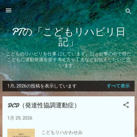
スキップしてメイン コンテンツに移動
PTの「こどもリハビリ日
記」
こどものリハビリを仕事 にしています。日々仕事の中で得た
こどもに運動発達を促す考え方や工夫などお伝えしたいと思
います。
1月, 2026の投稿を表示しています
すべて表示
投
稿
DCD（発達性協調運動症）
1月 29, 2026
こどもリハかわせみ