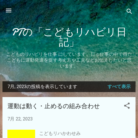
スキップしてメイン コンテンツに移動
PTの「こどもリハビリ日
記」
こどものリハビリを仕事 にしています。日々仕事の中で得た
こどもに運動発達を促す考え方や工夫などお伝えしたいと思
います。
7月, 2023の投稿を表示しています
すべて表示
投
稿
運動は動く・止めるの組み合わせ
7月 22, 2023
こどもリハかわせみ