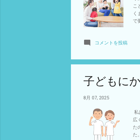
こ
く
で
す
親
コメントを投稿
す
ら
そ
の
呼
子どもに
8月 07, 2025
私
広
た
た