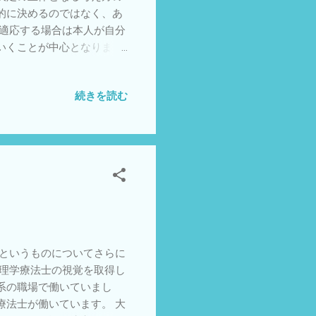
的に決めるのではなく、あ
に適応する場合は本人が自分
いくことが中心となりま
のである意味明快ですが、
様々なサポートは必要で
続きを読む
を感じ取り解釈し、試しなが
共感しながらつきあうことで
す。明確な決定はしにくい
す。現象学的アプローチと
せみ
というものについてさらに
が理学療法士の視覚を取得し
系の職場で働いていまし
療法士が働いています。 大