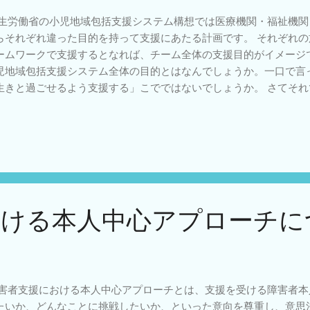
生労働省の小児地域包括支援システム構想では医療機関・福祉機関
らそれぞれ違った目的を持って支援にあたる計画です。 それぞれ
ームワークで支援するとなれば、チーム全体の支援目的がイメージ
児地域包括支援システム全体の目的とはなんでしょうか。一口で言
生きと過ごせるよう支援する」こでではないでしょうか。 さてそ
うにはどうすればいいのでしょうか。それは一人一人の要求・欲求
いう事ではないでしょうか。 要求・欲求といえば有名なのがマズロ
を施設の種類で考えると病院では生理的欲求や安全欲求を支援する
祉施設で社会的欲求・承認欲求・自己実現欲求を支援する比率が大
でしょうか。その上で、大きな目的としてはどの施設も子どもの欲
。 こどもリハかわせみ
おける本人中心アプローチに
害者支援における本人中心アプローチとは、支援を受ける障害者本
たいか、どんなことに挑戦したいか、といった意向を尊重し、意思