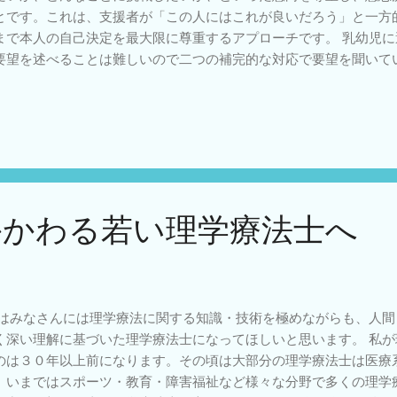
とです。これは、支援者が「この人にはこれが良いだろう」と一方
まで本人の自己決定を最大限に尊重するアプローチです。 乳幼児
要望を述べることは難しいので二つの補完的な対応で要望を聞いて
。 ①家族が子どもに代わって要望を述べ 言葉の世界で対応できる
も明確に要望を言語化できるとは限ら ないの要望を聞き出す時の
。 ②セラピストが子どもに共感する中で何が本人の要望であるか
決定していく。 前言語の世界で感覚や運動を総動員して子どもと
の子が何に向かっていこうとしているのかをつかもうとする試みで
で仮設検証のスタイルをとって時間をかけて要望を特定していきま
ばれたり、間主観性アプローチといわれています。 こどもリハかわ
かかわる若い理学療法士へ
はみなさんには理学療法に関する知識・技術を極めながらも、人間
く深い理解に基づいた理学療法士になってほしいと思います。 私
のは３０年以上前になります。その頃は大部分の理学療法士は医療
。いまではスポーツ・教育・障害福祉など様々な分野で多くの理学