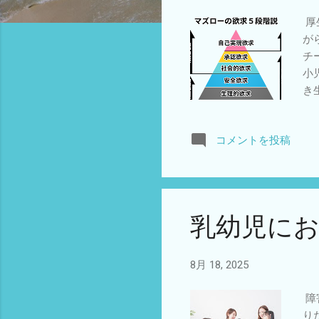
厚
が
チ
小
き
ら
と
コメントを投稿
れ
福
い
す
乳幼児に
8月 18, 2025
障
り