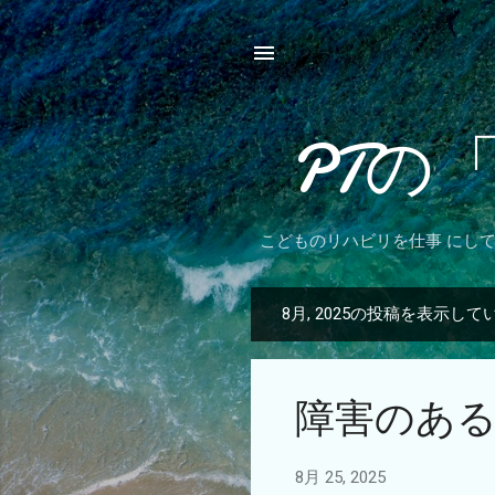
PTの
こどものリハビリを仕事 にし
8月, 2025の投稿を表示して
投
稿
障害のあ
8月 25, 2025