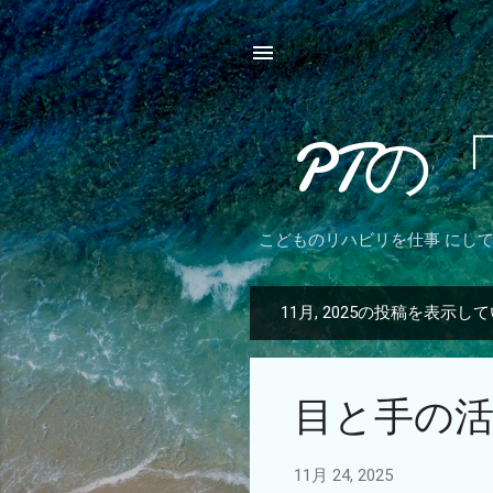
PTの
こどものリハビリを仕事 にし
11月, 2025の投稿を表示し
投
稿
目と手の
11月 24, 2025