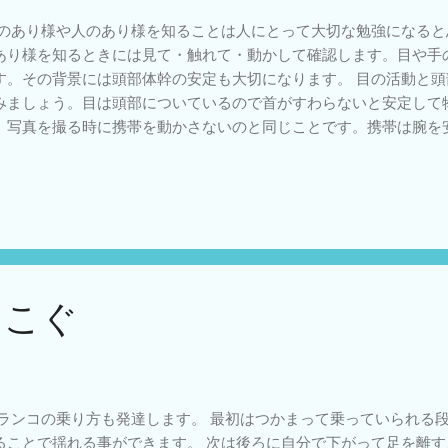
のあり様や人のあり様を知ることは人にとって大切な勉強になると
あり様を知るときには見て・触れて・動かして確認します。目や手
す。その背景には頭部体幹の安定も大切になります。 目の活動と
みましょう。目は頭部についているので首がすわらないと安定して
。写真を撮る時に携帯を動かさないのと同じことです。携帯は腕を
。 私達は地球の重力の影響を常に受けているので、安定させると
る必要があります。そして保持しながらスムースに色々なところに
ん。 筋肉の面から考えてみましょう。頭は首の周りの筋肉を上手
使うとはどういうことでしょうか。首の前後左右の筋肉を同時に力
定されます。固定したままでは様々な方向を向くことができません
妙に変えることで顔は色々な方向を向くことができます。 脳性麻
子様には座位保持装置などで頭を安定させることで、より見ること
をこぐ
。 こどもリハかわせみ
ランコの乗り方も発達します。 最初はつかまって乗っていられる
ることで揺れる事ができます。 次は後ろに自分で下がって足を離