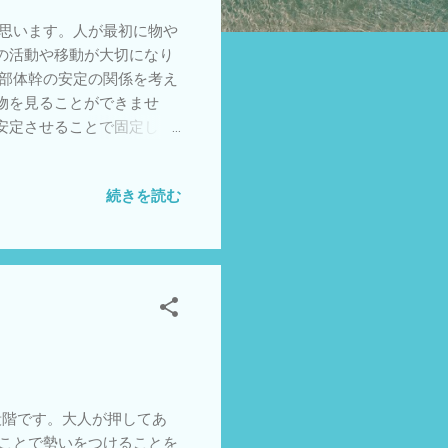
思います。人が最初に物や
の活動や移動が大切になり
頭部体幹の安定の関係を考え
物を見ることができませ
安定させることで固定しま
いうのは重力に対して保持で
顔をむけられないといけま
続きを読む
く使って安定させます。上手
をいれると頭が前を向いて
。前後左右の筋肉の収縮を
痺などで首の安定は不十分な
が楽にできるようなりま
段階です。大人が押してあ
すことで勢いをつけることを