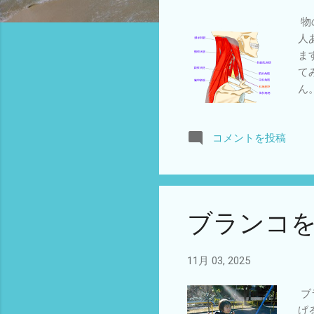
物
人
ま
て
ん
す
き
コメントを投稿
せ
く
固
微
お
ブランコ
す
11月 03, 2025
ブ
げ