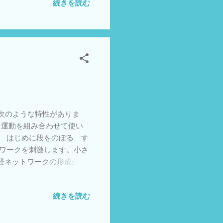
続きを読む
いうような順序がありま
の方が先で、足の方が後に
の方が上にあるからです。
ます。でも胎児期で考えると
運動野の髄鞘化の順序を反映
もリハビリ相談
次のような特性がありま
な運動を組み合わせて使い
い はじめに段をのぼる す
トワークを刺激します。小さ
経ネットワークの形成が生
ありませんが、小さい子ども
いる場所の一つとしてとら
続きを読む
その子どもラベルというこ
もにとって楽しい場所だと
成している保育所保育指針と