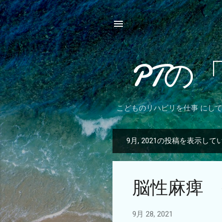
PTの
こどものリハビリを仕事 にし
9月, 2021の投稿を表示して
投
稿
脳性麻痺 
9月 28, 2021