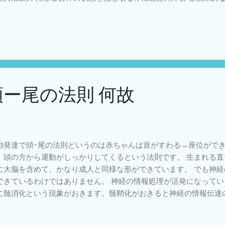
くる発達上の問題 ④椅子や抱っこなど物的・人的環境の影響 ⑤そ
 etc.） などがあります。 姿勢が変形を生み、変形がさらに姿勢
いようにします。 日常の座位姿勢の基本は次の絵のように足部や
幹を直立位にすることです。 もちろんこの姿勢は理想的な姿勢で
わせた調整が必要になります。活動状況に応じ座位全体の角度を変
討したりします。家族・医師・座位保持装置の作成業者・理学療法
座位保持装置の作成調整はかなり個別的な作業です。 こどもリハビ
頭ー尾の法則 何故
動発達で頭ｰ尾の法則というのは赤ちゃんは首がすわる→座位がで
、頭の方から運動がしっかりしてくるという法則です。 生まれる
に大脳を含めて、かなり成人と同様な形ができています。 でも神
できているわけではありません。 神経の情報処理が活発になって
に髄消化という現象がおきます。髄鞘化がおきると神経の情報伝達
化は神経が働いてきた目安にもなります。 髄鞘化前 髄鞘化後 生ま
は脊髄や脳幹でかなり進んできていますが、大脳ではまだ始まった