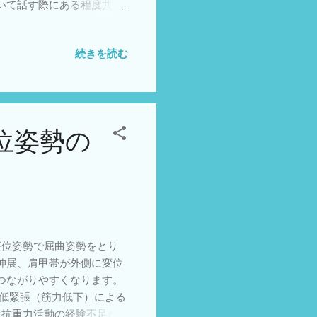
いて話す際にある程度共通
す。 Roddaらは2001
rauham HK,Carson
続きを読む
Born and Surg Br86:251-8 こ
位姿勢の
位姿勢で屈曲姿勢をとり
伸展、肩甲帯が外側に変位
つながりやすくなります。
、低緊張（筋力低下）による
な抗重力活動の経験不足か