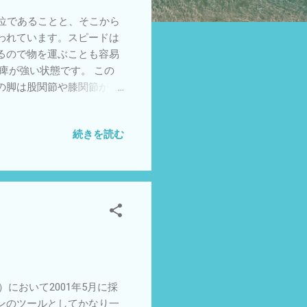
位であることと、そこから
われています。スピードは
るので物を運ぶことも容易
痺が強い状態です。 この
の脚は股関節や膝関節が屈
ります。 このような脚の状
。 ①股関節や膝関節が屈曲
続きを読む
になります。 ②つま先立ち
いかないためにやはり重心
あれば身体は前方に倒れて
く開くことがしにくくなりま
行開始が学習できた後には重
高くなりがちです。ゆっく
でやすい課題です。 こども
において2001年5月に採
ンのツールとしてかなり一