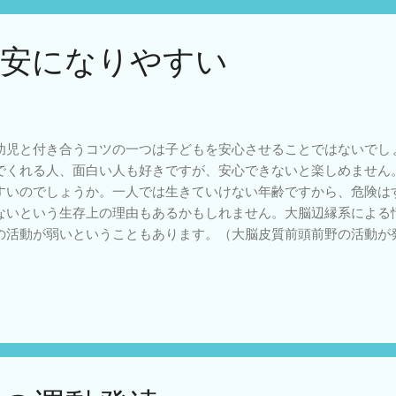
うものがあります。小さい子どもの発達を保証するための多様な観
すいので、新人の医学的リハ関係者も一読をお勧めします。 保育
不安になりやすい
については以下のように書かれています。 保育の環境 保育の環
どの人的環境、施設や遊具などの物的環境、更には自然 や社会の
うした人、物、場などの環境が相互に関連し合い、子ど もの生活
事項に留意しつつ、計画的に環境を構成し、工夫して保 育しなければ
が環境に関わり、自発的に活動し、様々な経験を積んでいくことが
幼児と付き合うコツの一つは子どもを安心させることではないでし
 子どもの活動が豊かに展開されるよう、保育所の設備や環境を整
でくれる人、面白い人も好きですが、安心できないと楽しめません
全の確保などに努めること。 医学的リハであっても最終目的は全
すいのでしょうか。一人では生きていけない年齢ですから、危険は
、実施する場が子どもにとって安全で楽しい環境になるような配慮
ないという生存上の理由もあるかもしれません。大脳辺縁系による
リハビリ相談
の活動が弱いということもあります。（大脳皮質前頭前野の活動が
安を抑制するセロトニン系神経の活動が発達途上だったりという脳
ます。） 私は男性で高齢のセラピストですから、小さい子を不安
。なので最初はすぐに接近しすぎない、目を合わせすぎないなど気
はお母さんですから、お母さんに抱っこしていてもらうている状態
。少し安心の雰囲気がでてきたら本人が大好きな玩具を提供するこ
集中できるとその時は不安が軽減するからです。 とにかく、セラ
いるのかどうかにアンテナをはりながら、ゆっくりと少しずつすす