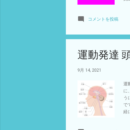
ら
題
コメントを投稿
な
体
合
検
う
運動発達 
9月 14, 2021
運
に
う
で
経
鞘
化