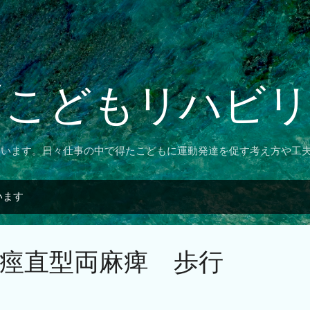
スキップしてメイン コンテンツに移動
「こどもリハビ
ています。日々仕事の中で得たこどもに運動発達を促す考え方や工
います
痙直型両麻痺 歩行