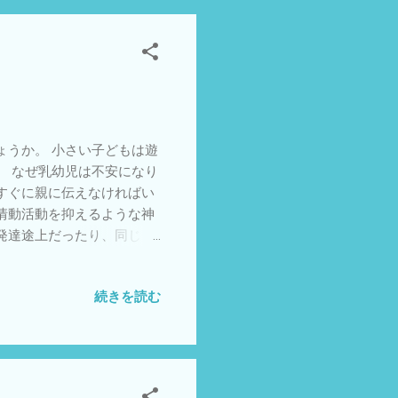
点から書かれていてわかり
所保育指針の中で保育所の環
境には、保育士等や子ども
事象などがある。保育所は、
が豊かなものとなるよう、次
ならない。 ア 子ども自
できるよう配 慮すること。
ょうか。 小さい子どもは遊
え、保育所の保健的環境や
。 なぜ乳幼児は不安になり
人的な発達を促すことですの
すぐに親に伝えなければい
は大切だと思います。 こど
情動活動を抑えるような神
発達途上だったり、同じく
の機能・構造的な原因があ
にさせる素質があふれていま
続きを読む
をつけています。安心のも
から始めることも多いで
ともあります、本人が玩具
ピストは子どもが不安を感じ
めるとうまくいくと思いま