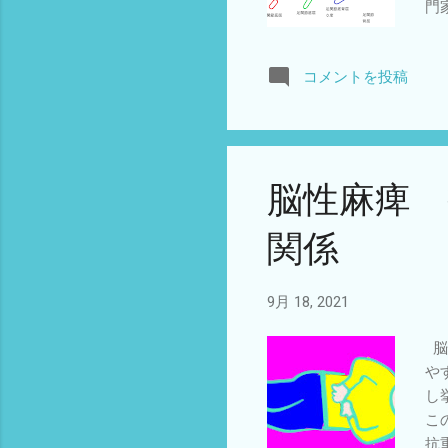
門
の
年に
コメントを投稿
L,G
ど
脳性麻痺 
関係
9月 18, 2021
脳
や
し
こ
抗