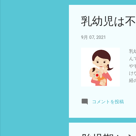
い
や
乳幼児は
境
な
こ
9月 07, 2021
の
ら
乳
イ
ん
安
や
で
け
も
経
不
り
コメントを投稿
す
と
す
に
て