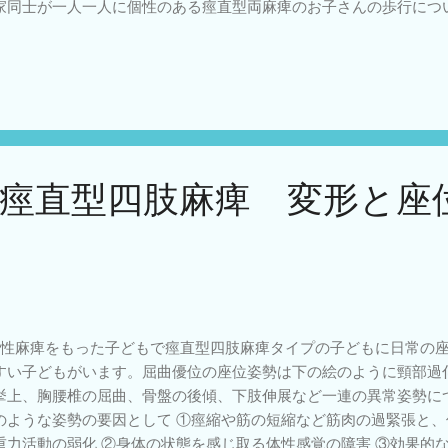
家同士が一人一人に個性のある痙直型両麻痺のお子さんの歩行につ
表現があると理解が深まりやすのではないかと思いましたのでご紹介しま
片麻痺の歩行についての分類も発表しています。 引用文献 1)Rodda JM,G
alea MP,Wolfe R(2004) Sagital gait patterns in spastic diplegia; J 
もリハビリ相談
痙直型四肢麻痺 変形と座
性麻痺をもった子どもで痙直型四肢麻痺タイプの子どもに日常の座
すい子どもがいます。屈曲優位の座位姿勢は下の絵のように頸部過
挙上、胸腰椎の屈曲、骨盤の後傾、下肢伸展など一連の異常姿勢に
のような姿勢の要因として ①痙縮や筋の短縮など筋肉の過緊張と
重力活動の弱化 ②身体の状態を感じ取る体性感覚の障害 ③効果的