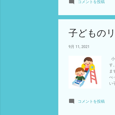
コメントを投稿
で
す
な
神
運
子どもの
し
9月 11, 2021
小
す
ま
べ
い
存
に
コメントを投稿
え
と
い