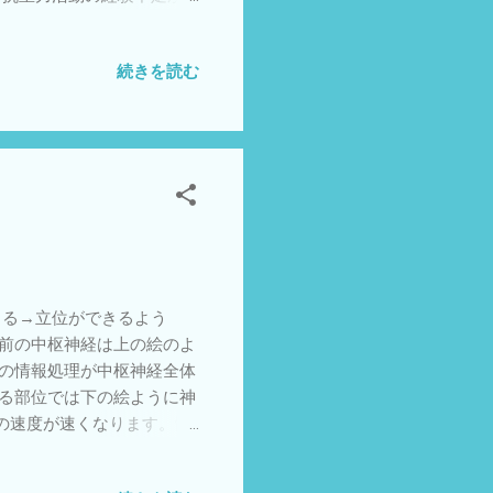
の他（興味・関心・生活課
を悪くするという悪循環が起き
続きを読む
座骨部で体重を支えて頭部と
すので、それぞれの子どもに
えたり、座位時間の長さを
士・作業療法士が共同で行
リ相談
きる→立位ができるよう
直前の中枢神経は上の絵のよ
経の情報処理が中枢神経全体
いる部位では下の絵ように神
の速度が速くなります。髄
れる直前の中枢神経の髄鞘
ばかりです。大脳皮質の中