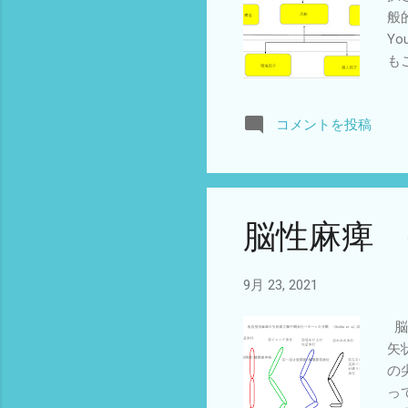
般
Y
も
れ
と
コメントを投稿
の
ら
の
能
が
脳性麻痺 
は
の
る
9月 23, 2021
こ
と
脳
す
矢
ま
の
リ
っ