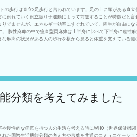
トの歩行は直立2足歩行と言われています。足の上に頭がある直立
方に倒れていく倒立振り子運動によって前進することが特徴だと言
まりでませんが、エネルギー効率にすぐれていて、両手が自由にな
す。 脳性麻痺の中で痙直型両麻痺は上半身に比べて下半身に痙性麻
うな麻痺の状況がある人の歩行を横から見ると体重を支えている側
していたり、つま先立ち（尖足）になったりしていることが多くあ
になっていると歩行の際に物理的に不利になることが３つあります
ていると身体重心の位置が低くなり重心を前に移動することが大変
尖足）があるとつま先より前に重心をださないと身体が前に倒れて
前に出すことが大変になります。（健常だと足関節より前に重心が
きます。） ③左右の脚に麻痺があるために、脚と脚を前後に大き
。 結果として発達上は歩行開始の学習の困難さが高まります。歩
機能分類を考えてみました
を前方に強い力で移動し続けなければならないので歩行スピードが
歩いたり、歩いて止まる、段差に手すりなしで上るなどは困難さが
ハビリ相談
害や慢性的な病気を持つ人の生活を考える時にWHO（世界保健機関）
された国際生活機能分類の考え方や言葉を共通のコミュニケーショ