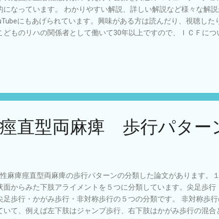
的になっています。 わかりやすい解説、詳しい解説など様々な解
ouTubeにもあげられています。興味がある方は読んだり、視聴した
こどものリハの関係者として働いて30年以上ですので、ＩＣＦにつ
てきました。しかし、その中でこういう見方もあるのかと改めて感
が今だにあるので書いておきたいと思います。 ICFは「生きている
共通の言葉：死んだ人には使えがないが、生きている間は使える言
ばその人の生き方を考えることばできます。 希望を捨てるなとい
は健康状態、生活機能、背景因子の相互作用なので、健康状態が悪
があり、個人の生活機能が落ちても環境因子を変えることでより良
悪くなったらそれで終わりではないということです。又、様々な因
痙直型両麻痺 歩行パター
それだけ予測がつきにくいということです。生活のいくつかの側面
生活の全てを予測することはできません。先のことは本当にはわか
必要はないのですから生きていることの希望は持ち続けましょう。
と：生きていることは多くの側面の要素の上になりたっています。
いうことはありません。そのため支援計画は個別的個人的に考えな
性麻痺痙直型両麻痺の歩行パターンの分類した論文があります。１） 
。特に専門家は多くの人とあたるので、グループ分けをすることで
状面からみた下肢アライメントを５つに分類しています。尖足歩行
すが、最後はいかに個別性を尊重するかということを考えなければ
尖足歩行・かがみ歩行・非対称歩行の５つの分類です。 非対称歩
ハビリ相談
ていて、例えば左下肢はジャンプ歩行、右下肢はかがみ歩行の混合