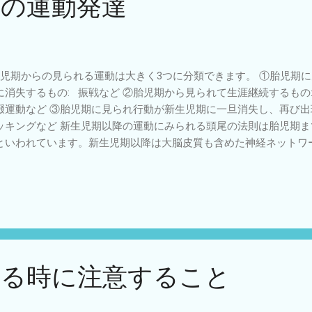
らの運動発達
。（たまにはうまくいかないこともありますがその時は静かに状況
もリハビリ相談
児期からの見られる運動は大きく3つに分類できます。 ①胎児期
に消失するもの: 振戦など ②胎児期から見られて生涯継続するもの
啜運動など ③胎児期に見られ行動が新生児期に一旦消失し、再び出
ッキングなど 新生児期以降の運動にみられる頭尾の法則は胎児期
といわれています。新生児期以降は大脳皮質も含めた神経ネットワ
、子宮内の羊水のある状況と重力がよりかかる子宮外環境との違い
ようです。 頭尾方向への運動発達の原則は、生後の運動発達の範
、支援プログラムの検討際には利用しても構わないと思っています
には原則が単純なのでわかってもらいやすいということがあります
える時に注意すること