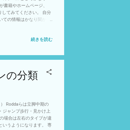
説が書籍やホームページ、
りしてみてください。 自分
いての情報はかなり聞かさ
心するような解説を聞くこ
ことの全体像」を語るため
続きを読む
葉で、生きているいる内な
うこと：生きていいるという
くなってもその人の生活機
い生活もできます。どこか
子の影響があるということ
ンの分類
の予想はできても、5年後
らないし、死んだ後は考え
 生きていることは個別的な
そのため他の人と同じ生活
ければいけないと思いま
Roddaらは立脚中期の
業務上の判断能力が高まり
・ジャンプ歩行・見かけ上
ならないでしょう。 こども
行の場合は左右のタイプが違
というようになります。 専