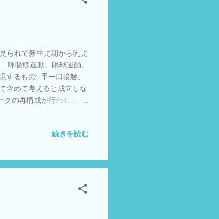
を受け入れましょう。） こ
に見られて新生児期から乳児
: 呼吸様運動、眼球運動、
現するもの: 手ー口接触、
まで含めて考えると成立しな
ークの再構成が行われるこ
にも原因があると考えられ
囲ではある程度成立しますの
続きを読む
。特に家族への説明の際な
。 こどもリハビリ相談