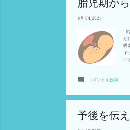
胎児期か
す
ど
9月 04, 2021
胎
期
吸
キ
い
と
る
コメントを投稿
で
ど
予後を伝