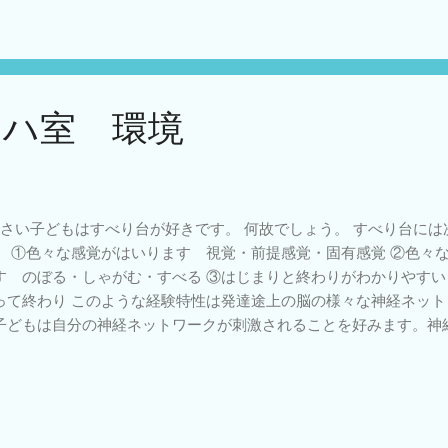
も1次運動野や1次感覚野が早く始まり、前頭葉はゆっくり始まると
。 そして大脳皮質の1次運動野の中でも髄鞘化にも順序があり、頭
ります。これは1次運動野の支配する身体部位で頭の方が下で、足
経の成熟は下から上に進み、運動発達は上から下（頭‐尾）に進み
動発達の頭‐尾の法則は成立しません。頭‐尾の法則は大脳皮質1次
リハ室 環境
ている現象なので乳児期の運動発達にはあてはまる法則です。 こど
さい子どもはすべり台が好きです。 何故でしょう。 すべり台には
。 ①色々な感覚がはいります 視覚・前提感覚・固有感覚 ②色々
す のぼる・しゃがむ・すべる ③はじまりと終わりがわかりやす
って終わり このような経験特性は発達途上の脳の様々な神経ネッ
子どもは自分の神経ネットワークが刺激されることを好みます。神
に役立つからでしょう。 リハ室にすべり台が必須だということは
とってリハ室という名前は理解できていないので、自分の存在して
ています。そこで起こる直接的な体験との関係がその部屋に対する
になります。自分の発達にあっていて深い経験ができる場所は子ど
うことになります。 話がとぶようで恐縮ですが、厚生労働省が作