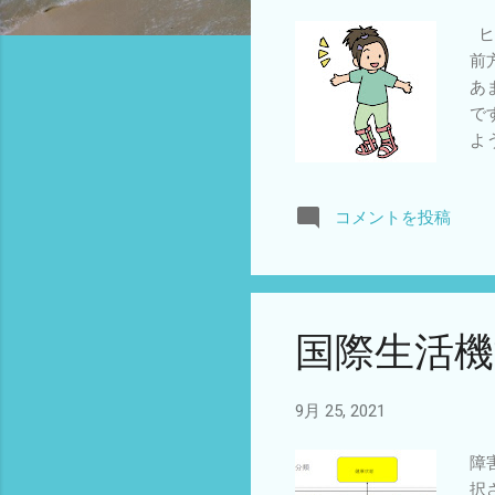
ヒ
前
あ
で
よ
曲
態
コメントを投稿
し
（
を
い
す
国際生活
心
り
リ
9月 25, 2021
障
択