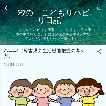
スキップしてメイン コンテンツに移動
PTの「こどもリハビ
リ日記」
こどものリハビリを仕事 にしています。日々仕
事の中で得たこどもに運動発達を促す考え方や
工夫などお伝えしたいと思います。
F-word （障害児の生活機能把握の考え
方）
1月 24, 2021