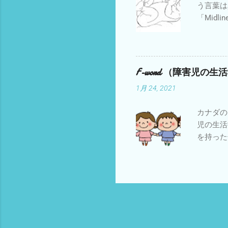
う言葉は
もいるよ
「Midl
す。 こ
頭が真ん
す。もち
に近いと
身体の位
F-word （障害児の
したこと
1月 24, 2021
た」とい
群・屈筋
カナダのM
を持ち、
児の生活
追う、手
を持った
も紹介され
「Frie
す。それ
いと思い
生活機能
この考え
でした。