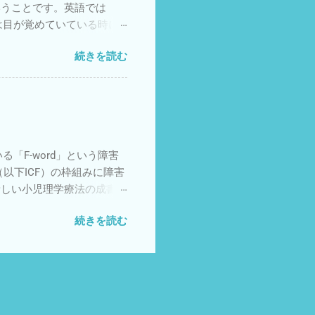
いうことです。英語では
送れるよう支援したいもので
ちゃんは目が覚めていている時に
が見られることが多くなりま
続きを読む
ますが、興味が去れば真ん中
勢が多くなるのは、重力と
るという神経系の働きが発達
神経ネットワークが発達し
は、頸部や上部体幹の伸筋
なります。自分の身体に興味
ている「F-word」という障害
外界の興味のあるものを目で
以下ICF）の枠組みに障害
新しい小児理学療法の成書で
unction 機能」
続きを読む
の期待や夢」の6つの要素で
照していただけるとありがた
「個人因子」という要素で
と思いました。 私自身は
ion 機能」についての説明
子どもが「他の人とやり方は