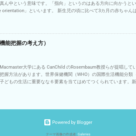
真ん中という意味です。「指向」というのはある方向に向かうと
うです。子ども時代は人生のほんの一部です。長く健康な生活が
ine orientation」といいます。 新生児の頃に比べて3カ月の赤
どもリハビリ相談
中にあることが増えてきます。上肢・下肢も真ん中に向かう運動
ろん興味があるものが右側にあれば頭や手がそちら向かっていき
ころに頭や手足が向かっていく傾向がでてきます。 このような姿
置関係を視覚や触覚や固有感覚でとらえて無意識に姿勢を調整す
生活機能把握の考え方）
を意味しています。別の言葉でいうと「感覚統合が発達した」「
うことになります。 このような姿勢をとっている時の筋肉の活動
群の両側性同時収縮や肩甲帯周囲筋の同時収縮がみられるように
acmaster大学にある CanChild のRosembaum教授らが提唱し
手と手を合わせたり、指をしゃぶるようなことも増えてきます。
把握方法があります。世界保健機関（WHO）の国際生活機能分類（
で触ろうとするなども増えてきます。 こどもリハかわせみ
子どもの生活に重要なな６要素を当てはめてつくられています。
るようになってきました。 6要素とは「Fitness フィットネス」「F
nds 友達」「Family 家族」「Fun 楽しみ」「Future 未来へ
ぞれの意味や関係性について詳細は次のリンク「 F-word 」を参
ます。ICFでは「心身機能・身体構造」「活動」「参加」「環境」
を表しています。それに比べてより誰にでもイメージが持ちやすい
Powered by Blogger
を知った時に最初に印象に残ったのはポスター紹介の中の「Funct
ポスターでは生活の中で何かができることについて障害を持った
テーマ画像の作成者:
Galeries