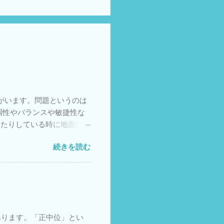
がいます。問題というのは
調性やバランスや敏捷性な
いたりしている時に地面に接
がとりにくいのです。 注：
続きを読む
疲れやすいということも知
さが増します。足でバランス
っているからです。中には太
対する対策も検討していく
ントロール③足に合った靴
思います。 知的障害や発
あります。「正中位」とい
の問題に注目されていない方