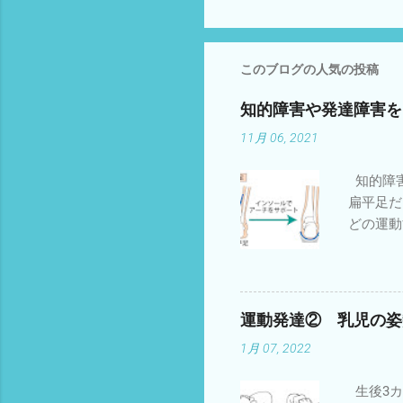
メ
ン
ト
このブログの人気の投稿
知的障害や発達障害を
11月 06, 2021
知的障害
扁平足だ
どの運動
している
バランス
っておい
がとりに
運動発達② 乳児の姿
ももやお
1月 07, 2022
ことが必
やインソ
生後3カ
達障害を