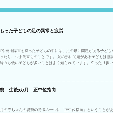
もった子どもの足の異常と疲労
や発達障害を持った子どもの中には、足の形に問題がある子ども
ったり、つま先立ちのことです。 足の形に問題がある子どもは協
能力も低い子どもが多いことはよく知られています。立ったり歩
のは足なので、足が上手く形を変えて地面を蹴らないとバランス
がとりにくい理由はそれだけではありません。 そういう子どもは
てください。特に小学校・中学校と身体が大きくなると疲れやす
くい分を太ももやお尻や腰の筋肉を余計につかってバランスをと
勢 生後3カ月 正中位指向
尻の外側の筋肉が強く張っている子どもがいます。 疲れやすさに
要だと思います。 具体的には①体重のコントロール②運動量のコ
ールの使用④ストレッチやマッサージによる疲労軽減などがあると
月の赤ちゃんの姿勢の特徴の一つに「正中位指向」ということが
持った子どもの中には脳性麻痺という診断がついた子どもほど足