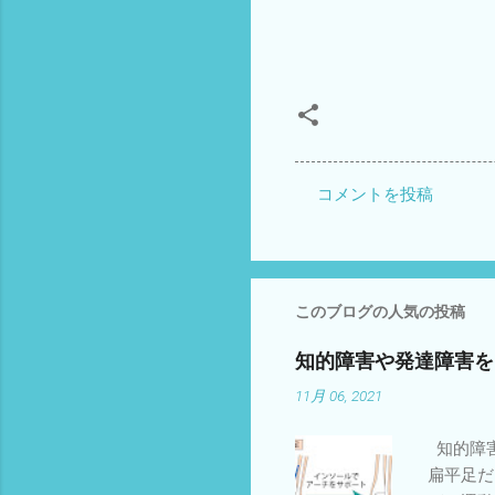
コメントを投稿
コ
メ
ン
ト
このブログの人気の投稿
知的障害や発達障害を
11月 06, 2021
知的障害
扁平足だ