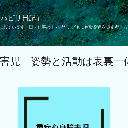
スキップしてメイン コンテンツに移動
リハビリ日記」
 にしています。日々仕事の中で得たこどもに運動発達を促す考え方
害児 姿勢と活動は表裏一