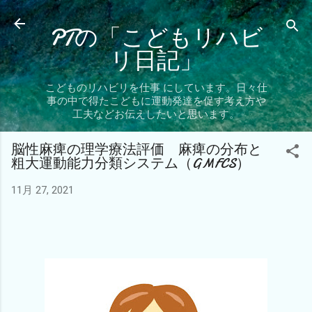
スキップしてメイン コンテンツに移動
PTの「こどもリハビ
リ日記」
こどものリハビリを仕事 にしています。日々仕
事の中で得たこどもに運動発達を促す考え方や
工夫などお伝えしたいと思います。
脳性麻痺の理学療法評価 麻痺の分布と
粗大運動能力分類システム（GMFCS）
11月 27, 2021