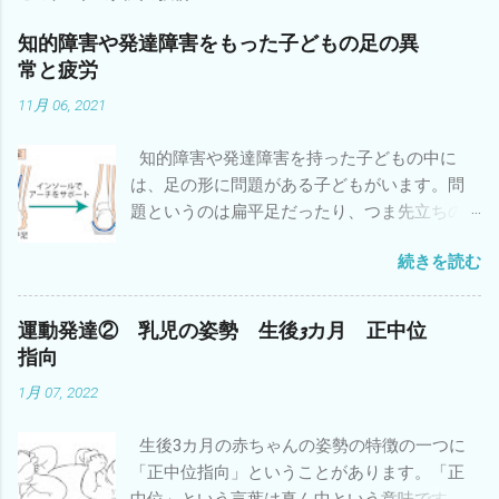
ト
知的障害や発達障害をもった子どもの足の異
常と疲労
11月 06, 2021
知的障害や発達障害を持った子どもの中に
は、足の形に問題がある子どもがいます。問
題というのは扁平足だったり、つま先立ちの
ことです。 足の形に問題がある子どもは協調
続きを読む
性やバランスや敏捷性などの運動能力も低い
子どもが多いことはよく知られています。立
ったり歩いたりしている時に地面に接してい
運動発達② 乳児の姿勢 生後3カ月 正中位
るのは足なので、足が上手く形を変えて地面
指向
を蹴らないとバランスがとりにくいので
1月 07, 2022
す。 注：バランスがとりにくい理由はそれ
だけではありません。 そういう子どもは疲れ
生後3カ月の赤ちゃんの姿勢の特徴の一つに
やすいということも知っておいてください。
「正中位指向」ということがあります。「正
特に小学校・中学校と身体が大きくなると疲
中位」という言葉は真ん中という意味です。