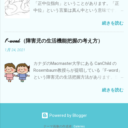
「正中位指向」ということがあります。「正
特に小学校・中学校と身体が大きくなると疲
中位」という言葉は真ん中という意味です。
れやすさが増します。足でバランスがとりに
「指向」というのはある方向に向かうという
くい分を太ももやお尻や腰の筋肉を余計につ
続きを読む
ことです。英語では「Midline orientation」と
かってバランスをとっているからです。中に
いいます。 新生児の頃に比べて3カ月の赤ちゃ
は太ももやお尻の外側の筋肉が強く張ってい
んは目が覚めていている時に頭が真ん中にあ
る子どもがいます。 疲れやすさに対する対策
F-word （障害児の生活機能把握の考え方）
ることが増えてきます。上肢・下肢も真ん中
も検討していくことが必要だと思います。 具
1月 24, 2021
に向かう運動が見られることが多くなりま
体的には①体重のコントロール②運動量のコ
す。もちろん興味があるものが右側にあれば
ントロール③足に合った靴やインソールの使
カナダのMacmaster大学にある CanChild の
頭や手がそちら向かっていきますが、興味が
用④ストレッチやマッサージによる疲労軽減
Rosembaum教授らが提唱している「F-word」
去れば真ん中に近いところに頭や手足が向か
などがあると思います。 知的障害や発達障害
という障害児の生活把握方法があります。世
っていく傾向がでてきます。 このような姿勢
を持った子どもの中には脳性麻痺という診断
界保健機関（WHO）の国際生活機能分類（以
が多くなるのは、重力と身体の位置関係を視
がついた子どもほど足の問題に注目されてい
続きを読む
下ICF）の枠組みに障害を持った子どもの生活
覚や触覚や固有感覚でとらえて無意識に姿勢
ない方もいるようです。子ども時代は人生の
に重要なな６要素を当てはめてつくられてい
を調整するという神経系の働きが発達したこ
ほんの一部です。長く健康な生活が送れるよ
ます。新しい小児理学療法の成書でも紹介さ
とを意味しています。別の言葉でいうと「感
う支援したいものです。 こどもリハビリ相談
れるようになってきました。 6要素とは
覚統合が発達した」「神経ネットワークが発
Powered by Blogger
「Fitness フィットネス」「Function 機能」
達した」ということになります。 このような
「Friends 友達」「Family 家族」「Fun 楽
姿勢をとっている時の筋肉の活動は、頸部や
テーマ画像の作成者:
Galeries