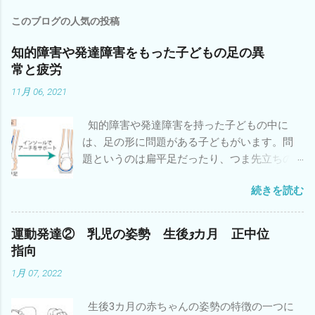
ン
このブログの人気の投稿
ト
知的障害や発達障害をもった子どもの足の異
常と疲労
11月 06, 2021
知的障害や発達障害を持った子どもの中に
は、足の形に問題がある子どもがいます。問
題というのは扁平足だったり、つま先立ちの
ことです。 足の形に問題がある子どもは協調
続きを読む
性やバランスや敏捷性などの運動能力も低い
子どもが多いことはよく知られています。立
ったり歩いたりしている時に地面に接してい
運動発達② 乳児の姿勢 生後3カ月 正中位
るのは足なので、足が上手く形を変えて地面
指向
を蹴らないとバランスがとりにくいので
1月 07, 2022
す。 注：バランスがとりにくい理由はそれ
だけではありません。 そういう子どもは疲れ
生後3カ月の赤ちゃんの姿勢の特徴の一つに
やすいということも知っておいてください。