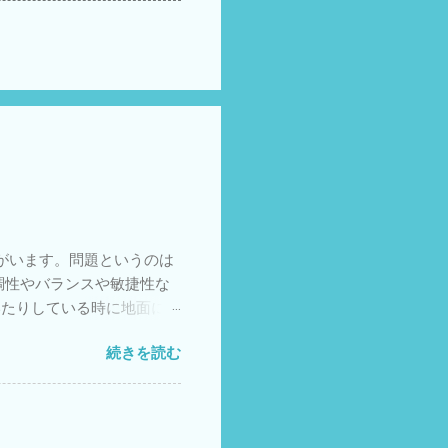
がいます。問題というのは
調性やバランスや敏捷性な
いたりしている時に地面に接
がとりにくいのです。 注：
続きを読む
疲れやすいということも知
さが増します。足でバランス
っているからです。中には太
対する対策も検討していく