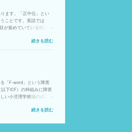
ントロール③足に合った靴
思います。 知的障害や発
あります。「正中位」とい
の問題に注目されていない方
いうことです。英語では
送れるよう支援したいもので
ちゃんは目が覚めていている時に頭
見られることが多くなりま
続きを読む
ますが、興味が去れば真ん中
勢が多くなるのは、重力と
るという神経系の働きが発達
神経ネットワークが発達し
は、頸部や上部体幹の伸筋
なります。自分の身体に興味
ている「F-word」という障害
外界の興味のあるものを目で
以下ICF）の枠組みに障害
新しい小児理学療法の成書で
unction 機能」
続きを読む
への期待や夢」の6つの要素です。
ていただけるとありがたいと
人因子」という要素で生活