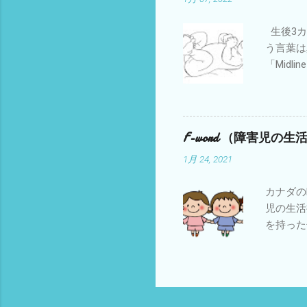
ことが必
やインソ
生後3カ
達障害を
う言葉は
もいるよ
「Midl
す。 こ
が真ん中
す。もち
に近いと
身体の位
F-word （障害児の
したこと
1月 24, 2021
た」とい
群・屈筋
カナダのM
を持ち、
児の生活
追う、手
を持った
も紹介され
「Frie
それぞれ
思います