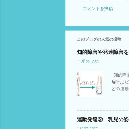
コメントを投稿
コ
メ
ン
ト
このブログの人気の投稿
知的障害や発達障害を
11月 06, 2021
知的障害
扁平足だ
どの運動
している
バランス
っておい
がとりに
運動発達② 乳児の姿
ももやお
1月 07, 2022