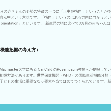
要だと思います。 具体的には①体重のコントロール②運動量のコ
ールの使用④ストレッチやマッサージによる疲労軽減などがあると
月の赤ちゃんの姿勢の特徴の一つに「正中位指向」ということが
持った子どもの中には脳性麻痺という診断がついた子どもほど足
真ん中という意味です。「指向」というのはある方向に向かうと
うです。子ども時代は人生のほんの一部です。長く健康な生活が
ine orientation」といいます。 新生児の頃に比べて3カ月の赤
どもリハビリ相談
にあることが増えてきます。上肢・下肢も真ん中に向かう運動が
ろん興味があるものが右側にあれば頭や手がそちら向かっていき
ころに頭や手足が向かっていく傾向がでてきます。 このような姿
置関係を視覚や触覚や固有感覚でとらえて無意識に姿勢を調整す
生活機能把握の考え方）
を意味しています。別の言葉でいうと「感覚統合が発達した」「
うことになります。 このような姿勢をとっている時の筋肉の活動
群の両側性同時収縮や肩甲帯周囲筋の同時収縮がみられるように
acmaster大学にある CanChild のRosembaum教授らが提唱し
手と手を合わせたり、指をしゃぶるようなことも増えてきます。
把握方法があります。世界保健機関（WHO）の国際生活機能分類（
で触ろうとするなども増えてきます。 こどもリハかわせみ
子どもの生活に重要なな６要素を当てはめてつくられています。
るようになってきました。 6要素とは「Fitness フィットネス」「F
nds 友達」「Family 家族」「Fun 楽しみ」「Future 未来
の意味や関係性について詳細は次のリンク「 F-word 」を参照し
。ICFでは「心身機能・身体構造」「活動」「参加」「環境」「個