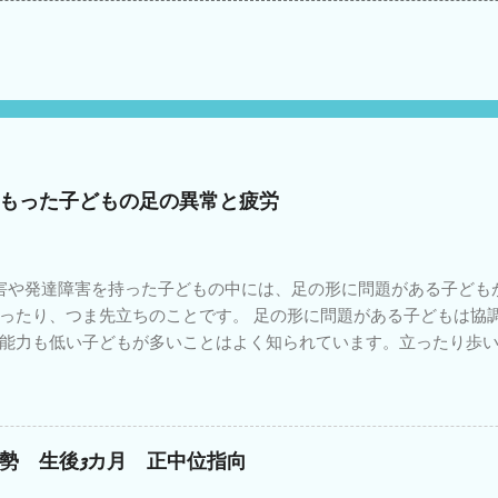
もった子どもの足の異常と疲労
や発達障害を持った子どもの中には、足の形に問題がある子ども
ったり、つま先立ちのことです。 足の形に問題がある子どもは協
能力も低い子どもが多いことはよく知られています。立ったり歩
のは足なので、足が上手く形を変えて地面を蹴らないとバランス
がとりにくい理由はそれだけではありません。 そういう子どもは
てください。特に小学校・中学校と身体が大きくなると疲れやす
くい分を太ももやお尻や腰の筋肉を余計につかってバランスをと
勢 生後3カ月 正中位指向
尻の外側の筋肉が強く張っている子どもがいます。 疲れやすさに