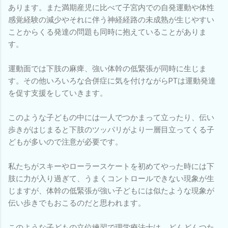
あります。また満期産児に比べて子宮内での自発運動や体性
感覚経験の減少やそれに伴う神経経路の未成熟が生じやすい
ことからくる発達の問題も同時に抱えていることがありま
す。
運動面では下肢の麻痺、強い体幹の低緊張が同時に生じま
す。その他いろいろな合併症に気を付けながらPTは運動発達
を促す支援をしていきます。
このような子どもの中には一人でつかまって立ったり、伝い
歩きがはじまると下肢のツッパリがより一層目立ってくる子
どもが多いので注意が必要です。
私たちがスキーやローラースケートを初めてやった時には下
肢に力が入り過ぎて、うまくコントロールできない現象が生
じますが、体幹の低緊張が強い子どもには似たような現象が
伝い歩きでもおこるのだと思われます。
このような子どもの立位練習で理学療法士は、どんどんつた