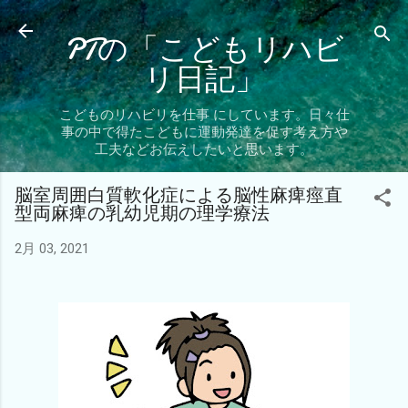
スキップしてメイン コンテンツに移動
PTの「こどもリハビ
リ日記」
こどものリハビリを仕事 にしています。日々仕
事の中で得たこどもに運動発達を促す考え方や
工夫などお伝えしたいと思います。
脳室周囲白質軟化症による脳性麻痺痙直
型両麻痺の乳幼児期の理学療法
2月 03, 2021