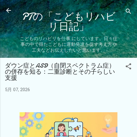
スキップしてメイン コンテンツに移動
PTの「こどもリハビ
リ日記」
こどものリハビリを仕事 にしています。日々仕
事の中で得たこどもに運動発達を促す考え方や
工夫などお伝えしたいと思います。
ダウン症とASD（自閉スペクトラム症）
の併存を知る：二重診断とその子らしい
支援
5月 07, 2026