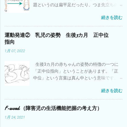
題というのは扁平足だったり、つま先立ちの
ことです。 足の形に問題がある子どもは協調
続きを読む
性やバランスや敏捷性などの運動能力も低い
子どもが多いことはよく知られています。立
ったり歩いたりしている時に地面に接してい
運動発達② 乳児の姿勢 生後3カ月 正中位
るのは足なので、足が上手く形を変えて地面
指向
を蹴らないとバランスがとりにくいので
1月 07, 2022
す。 注：バランスがとりにくい理由はそれ
だけではありません。 そういう子どもは疲れ
生後3カ月の赤ちゃんの姿勢の特徴の一つに
やすいということも知っておいてください。
「正中位指向」ということがあります。「正
特に小学校・中学校と身体が大きくなると疲
中位」という言葉は真ん中という意味です。
れやすさが増します。足でバランスがとりに
「指向」というのはある方向に向かうという
くい分を太ももやお尻や腰の筋肉を余計につ
続きを読む
ことです。英語では「Midline orientation」と
かってバランスをとっているからです。中に
いいます。 新生児の頃に比べて3カ月の赤ちゃ
は太ももやお尻の外側の筋肉が強く張ってい
んは目が覚めていている時に頭が真ん中にあ
る子どもがいます。 疲れやすさに対する対策
F-word （障害児の生活機能把握の考え方）
ることが増えてきます。上肢・下肢も真ん中
も検討していくことが必要だと思います。 具
1月 24, 2021
に向かう運動が見られることが多くなりま
体的には①体重のコントロール②運動量のコ
す。もちろん興味があるものが右側にあれば