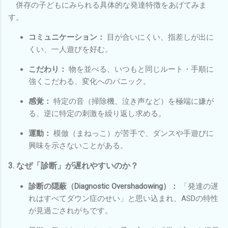
併存の子どもにみられる具体的な発達特徴をあげてみま
す。
コミュニケーション：
目が合いにくい、指差しが出に
くい、一人遊びを好む。
こだわり：
物を並べる、いつもと同じルート・手順に
強くこだわる、変化へのパニック。
感覚：
特定の音（掃除機、泣き声など）を極端に嫌が
る、逆に特定の刺激を繰り返し求める。
運動：
模倣（まねっこ）が苦手で、ダンスや手遊びに
興味を示さないことがある。
3. なぜ「診断」が遅れやすいのか？
診断の隠蔽（Diagnostic Overshadowing）：
「発達の遅
れはすべてダウン症のせい」と思い込まれ、ASDの特性
が見過ごされがちです。