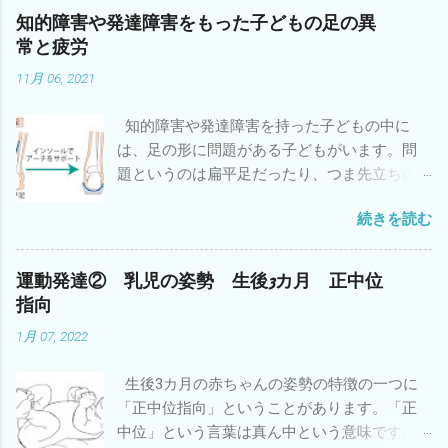
知的障害や発達障害をもった子どもの足の異
常と疲労
11月 06, 2021
知的障害や発達障害を持った子どもの中に
は、足の形に問題がある子どもがいます。問
題というのは扁平足だったり、つま先立ちの
ことです。 足の形に問題がある子どもは協調
続きを読む
性やバランスや敏捷性などの運動能力も低い
子どもが多いことはよく知られています。立
ったり歩いたりしている時に地面に接してい
運動発達② 乳児の姿勢 生後3カ月 正中位
るのは足なので、足が上手く形を変えて地面
指向
を蹴らないとバランスがとりにくいので
1月 07, 2022
す。 注：バランスがとりにくい理由はそれ
だけではありません。 そういう子どもは疲れ
生後3カ月の赤ちゃんの姿勢の特徴の一つに
やすいということも知っておいてください。
「正中位指向」ということがあります。「正
特に小学校・中学校と身体が大きくなると疲
中位」という言葉は真ん中という意味です。
れやすさが増します。足でバランスがとりに