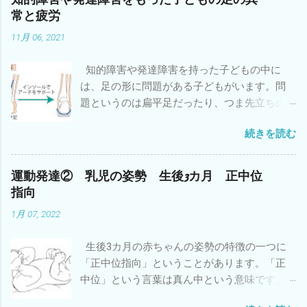
常と疲労
11月 06, 2021
知的障害や発達障害を持った子どもの中に
は、足の形に問題がある子どもがいます。問
題というのは扁平足だったり、つま先立ちの
ことです。 足の形に問題がある子どもは協調
続きを読む
性やバランスや敏捷性などの運動能力も低い
子どもが多いことはよく知られています。立
ったり歩いたりしている時に地面に接してい
運動発達② 乳児の姿勢 生後3カ月 正中位
るのは足なので、足が上手く形を変えて地面
指向
を蹴らないとバランスがとりにくいので
1月 07, 2022
す。 注：バランスがとりにくい理由はそれ
だけではありません。 そういう子どもは疲れ
生後3カ月の赤ちゃんの姿勢の特徴の一つに
やすいということも知っておいてください。
「正中位指向」ということがあります。「正
特に小学校・中学校と身体が大きくなると疲
中位」という言葉は真ん中という意味です。
れやすさが増します。足でバランスがとりに
「指向」というのはある方向に向かうという
くい分を太ももやお尻や腰の筋肉を余計につ