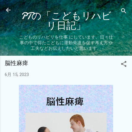
スキップしてメイン コンテンツに移動
PTの「こどもリハビ
リ日記」
こどものリハビリを仕事 にしています。日々仕
事の中で得たこどもに運動発達を促す考え方や
工夫などお伝えしたいと思います。
脳性麻痺
6月 15, 2023