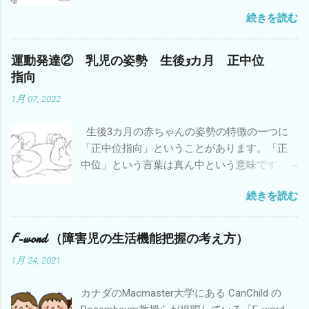
ことです。 足の形に問題がある子どもは協調
続きを読む
性やバランスや敏捷性などの運動能力も低い
子どもが多いことはよく知られています。立
ったり歩いたりしている時に地面に接してい
運動発達② 乳児の姿勢 生後3カ月 正中位
るのは足なので、足が上手く形を変えて地面
指向
を蹴らないとバランスがとりにくいので
1月 07, 2022
す。 注：バランスがとりにくい理由はそれ
だけではありません。 そういう子どもは疲れ
生後3カ月の赤ちゃんの姿勢の特徴の一つに
やすいということも知っておいてください。
「正中位指向」ということがあります。「正
特に小学校・中学校と身体が大きくなると疲
中位」という言葉は真ん中という意味です。
れやすさが増します。足でバランスがとりに
「指向」というのはある方向に向かうという
くい分を太ももやお尻や腰の筋肉を余計につ
続きを読む
ことです。英語では「Midline orientation」と
かってバランスをとっているからです。中に
いいます。 新生児の頃に比べて3カ月の赤ちゃ
は太ももやお尻の外側の筋肉が強く張ってい
んは目が覚めていている時に頭が真ん中にあ
る子どもがいます。 疲れやすさに対する対策
F-word （障害児の生活機能把握の考え方）
ることが増えてきます。上肢・下肢も真ん中
も検討していくことが必要だと思います。 具
1月 24, 2021
に向かう運動が見られることが多くなりま
体的には①体重のコントロール②運動量のコ
す。もちろん興味があるものが右側にあれば
ントロール③足に合った靴やインソールの使
カナダのMacmaster大学にある CanChild の
頭や手がそちら向かっていきますが、興味が
用④ストレッチやマッサージによる疲労軽減