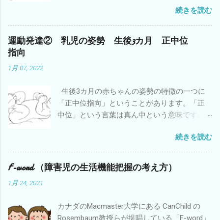
続きを読む
性やバランスや敏捷性などの運動能力も低い
子どもが多いことはよく知られています。立
ったり歩いたりしている時に地面に接してい
運動発達② 乳児の姿勢 生後3カ月 正中位
るのは足なので、足が上手く形を変えて地面
指向
を蹴らないとバランスがとりにくいので
1月 07, 2022
す。 注：バランスがとりにくい理由はそれ
だけではありません。 そういう子どもは疲れ
生後3カ月の赤ちゃんの姿勢の特徴の一つに
やすいということも知っておいてください。
「正中位指向」ということがあります。「正
特に小学校・中学校と身体が大きくなると疲
中位」という言葉は真ん中という意味です。
れやすさが増します。足でバランスがとりに
「指向」というのはある方向に向かうという
くい分を太ももやお尻や腰の筋肉を余計につ
続きを読む
ことです。英語では「Midline orientation」と
かってバランスをとっているからです。中に
いいます。 新生児の頃に比べて3カ月の赤ちゃ
は太ももやお尻の外側の筋肉が強く張ってい
んは目が覚めていている時に頭が真ん中にあ
る子どもがいます。 疲れやすさに対する対策
F-word （障害児の生活機能把握の考え方）
ることが増えてきます。上肢・下肢も真ん中
も検討していくことが必要だと思います。 具
1月 24, 2021
に向かう運動が見られることが多くなりま
体的には①体重のコントロール②運動量のコ
す。もちろん興味があるものが右側にあれば
ントロール③足に合った靴やインソールの使
カナダのMacmaster大学にある CanChild の
頭や手がそちら向かっていきますが、興味が
用④ストレッチやマッサージによる疲労軽減
Rosembaum教授らが提唱している「F-word」