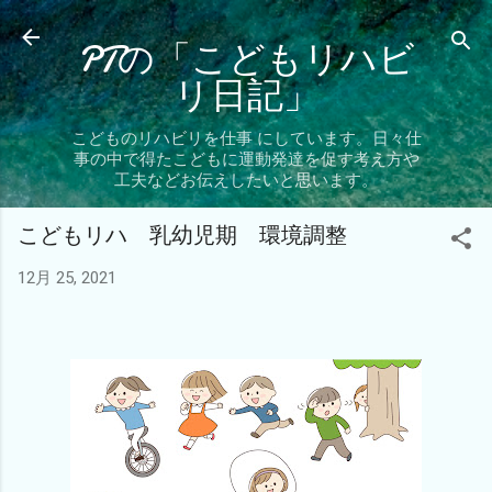
スキップしてメイン コンテンツに移動
PTの「こどもリハビ
リ日記」
こどものリハビリを仕事 にしています。日々仕
事の中で得たこどもに運動発達を促す考え方や
工夫などお伝えしたいと思います。
こどもリハ 乳幼児期 環境調整
12月 25, 2021