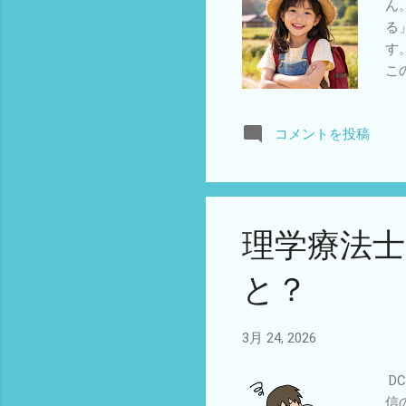
け
ん
ン
る
が
す
こ
一
況
コメントを投稿
「
っ
を
ハ
理学療法
と？
3月 24, 2026
D
信