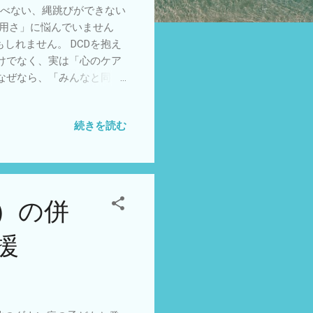
結べない、縄跳びができない
器用さ」に悩んでいません
しれません。 DCDを抱え
けでなく、実は「心のケア
なぜなら、「みんなと同じ
校や抑うつといった「二次
笑顔と自信を守るために、周
続きを読む
解説します。 1. 最優先
で最も避けたいのは、「どう
せてしまうことです。 「努
にやりたいのにできない」と
く理解し、責めない環境を
）の併
: 「ボタンがうまく留め
れど、一生懸命文字を書い
援
 「小さな成功体験」の積み
瞬間（有能感）を意図的に作
律性の支援） 心理的負担を
ることが効果的です。 訓練
強いストレスや自己嫌悪を生