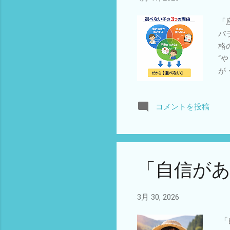
「
バ
格
“
が
結
子
コメントを投稿
内
ぶ
徴
て
く
「自信が
功
が
葉
3月 30, 2026
固
み
「