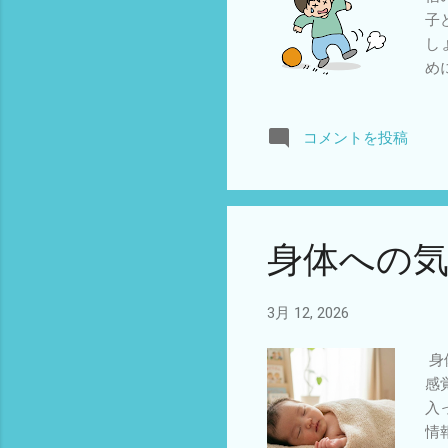
子
し
め
分
ー
コメントを投稿
は
も
で
す
覚
身体への
か
る
る
3月 12, 2026
身
感
入
情