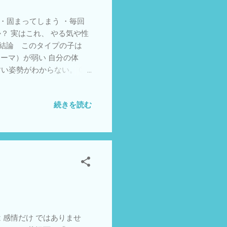
・固まってしまう ・毎回
？ 実はこれ、 やる気や性
 結論 このタイプの子は
キーマ）が弱い 自分の体
い姿勢がわからない。 ②
と学習していきますが、この
録されない」状態です ③
続きを読む
測が弱いと 試す前から選
になる 現場でよくある特
まで時間がかかる ・成功し
いきなり選択させるのではな
げる・右手 → 左手 ② 成
する 例：・「今の立った方
すさ”を言語化する 感覚を言
楽だったね」 ④ 条件を
が重要 ⑤ 小さな成功を積
にできる運動遊び ・投げ分
 感情だけ ではありませ