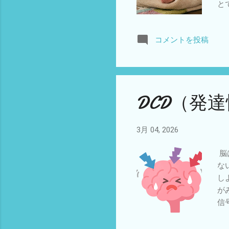
と
る
係
コメントを投稿
的
手
ん
DCD（発
3月 04, 2026
脳
な
し
が
信
な
応