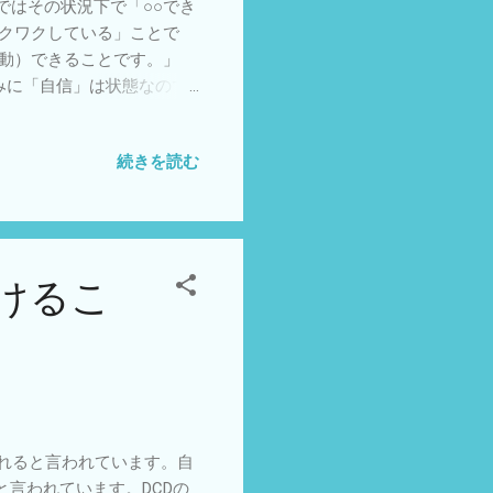
ジャンプ 座る→立つでジャ
ではその状況下で「○○でき
感じる まとめ 「どっち
ワクワクしている」ことで
運動）できることです。」
みに「自信」は状態なので
信のある」子はいなくて状
性という言葉もあります。
続きを読む
ると変化しにくい性質を持
化させやすいです。 環境
できます。 。 こどもリ
けるこ
れると言われています。自
言われています。DCDの