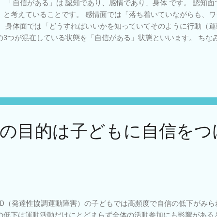
ゲーム 右手と左手で投げて どっちが遠いか比べる ・姿勢チェンジ
。 「自信がある」は 認知であり、感情であり、身体 です。 認知面
プ 高さの違いを体感 ・バランス比べ 両足→片足 安定感の違いを
」と考えていることです。 感情面では「落ち着いていながらも、
やりやすいかわからない子」は 感覚が鈍いわけでも...
。 身体面では「どうすればいいかを知っていてそのように行動（
の3つが混在している状態を「自信がある」状態といいます。 ちな
人の子どもの中で状況によって変化しやすいものです。いつも「自
によって自信ががあったり・なかったりします。 状態に対して特
「社交的」な子、「内向的」な子などは性格特性なので状態に比べ
ています。 「自信がある」は特性というよりも状態なので比較的変
変えて成功させ・言語化することでその子なりの 自信をつけることが
かわせみ
士の目的は子どもに自信をつ
CD（発達性協調運動障害）の子どもでは高頻度で自信の低下がみら
の低下は運動活動だけにとどまらず全体の活動参加にも影響があると