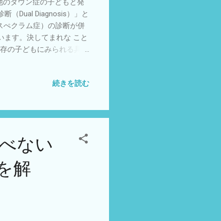
他のダウン症の子どもと発
復し、「絶対にやりたくな
al Diagnosis）」と
肢を与える: 「この道具
スぺクラム症）の診断が併
など、本人が自分で選んで
います。決してまれな こと
併存の子どもにみられる具体
い、指差しが出にくい、一
に強くこだわる、変化への
続きを読む
、逆に特定の刺激を繰り返
味を示さないことがある。
adowing）： 「発達の遅れは
です。 早期に気づくこと
今日からできる支援のヒント
べない
」で伝える： 言葉の指示
援）。 安心できる場所づく
を解
」のハードルを下げる：
プから始める。 5. おわ
行獲得が遅い、育てにくい
その子の「ASDという個
ません。