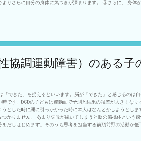
でよりさらに自分の身体に気づきが深まります。 ③さらに、 身体
事 に気づきはじめます。繰り返し物を落とした利することを繰り
に気づいて予測ができてきます。運動内部（順）モデルのできはじ
にして運動をおこせるようになると運動内部（逆）モデルのできは
になります。 人の身体は環境への働きかけの道具です。それは生
。発達とともに使えるようになってきます。 こどもリハかわせみ
達性協調運動障害）のある子
は「できた」を捉えるといいます。脳が「できた」と感じるのは自
い時です。DCDの子どもは運動面で予測と結果の誤差が大きくなり
ようとした時に縄に引っかかった時に本人はなんとかしようとしま
みつかりません。 あまり失敗が続いてしまうと脳の偏桃体という
号をだしはじめます。そのうち思考を担当する前頭前野の活動が低
くなります。そして、心理的な防御反応がおきます。自律神経が過
と言われるものです。結果として先生や親御さんに縄跳びをやって