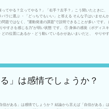
座ってやる？立ってやる？」「右手？左手？」こう聞いたときに、 
ラバラに選ぶ ・「どっちでもいい」と答える そんな子はいませんか
の問題ではなく、“運動発達の課題”で説明できることが多い です。
やりやすさを感じる力”が弱い状態 です。 ① 身体の感覚（ボディス
・どの位置にあるか・どう動いているかがあいまいだと、 やりやす
果のフィードバックが弱い 普通は「うまくいった＝やりやすい」
たちは 成功・失敗の差が感じにくい。つまり 「どれが良かったか記
部モデル（予測する力）が弱い 「こう動けばうまくいく」という予
ことができない。結果として ・毎回やり方が変わる・選択が不安定
 ・「これでいい？」とすぐ聞く ・動きが毎回変わる ・課題に入る
も再現できない 支援のポイント ① “選ばせる”より“体験させる” 
 両方やらせて違いを体で感じさせる 例：・座って投げる → 立って投
ある」は感情でしょうか？
を強調する 「今のいいね！」では弱いです 何 が良かったか具体化
遠くまで飛んだね」・「右手の方がまっすぐいったね」 ③ “やりや
に変えることで定着します 例：・「こっちの方がやりやすいね」・「
定する 毎回条件が変わると比較できません 同じ条件で繰り返すこと
重ねる 成功 → 記憶 → 再現このループを作ることが目的です 簡単
自信がある」は感情でしょうか？ 結論から言えば「自信がある」は