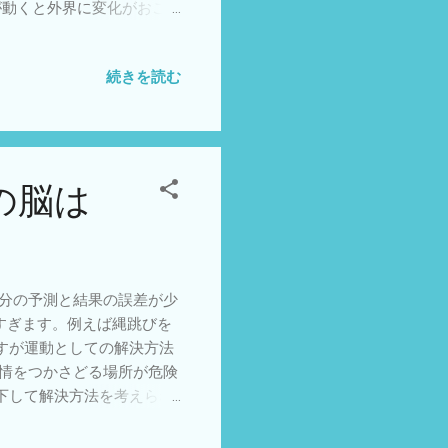
が動くと外界に変化がおこ
返すので運動と外界変化の関
めです。 ④外部の変化を目
続きを読む
じめです。予測がさらに上
まれてすぐには使えていませ
の脳は
分の予測と結果の誤差が少
すぎます。例えば縄跳びを
すが運動としての解決方法
感情をつかさどる場所が危険
下して解決方法を考えられ
剰に働きだします。防御反
みようと言われるだけで攻