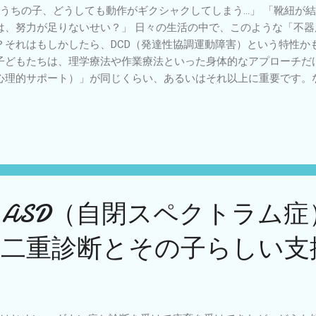
うちの子、どうしても動作がギクシャクしてしまう…」 「靴紐が
は、努力が足りないせい？」 日々の生活の中で、このような「不
？それはもしかしたら、DCD（発達性協調運動障害）という特性かも
子どもたちは、理学療法や作業療法といった身体的なアプローチだ
心理的サポート）」が同じくらい、あるいはそれ以上に重要です。
うにできない」という経験が重なると、自己肯定感が下がり、不登
害」につながりやすいからです。 今回は、DCDを抱える子どもの
が知っておきたい「心理的サポートの5つのポイント」を分かりやすく
べきは「自己肯定感（心のエネルギー）」の保護 DCDのサポート
僕なんか」「やっても無駄だ」という諦め（学習性無力感）を抱か
不足」ではないという正しい理解: 本人が一番「みんなと同じよう
ついています。周囲が「脳の特性（神経発達）によるもの」と正し
ASD（自閉スペクトラム症
ることが最初の心理的ケアです。 結果ではなく「プロセス」を褒める
れなかったけれど、最後まで自分でやろうとした」「形は崩れたけ
：二重診断とその子らしい支
」など、挑戦した姿勢や過程を具体的に言葉にして認めましょう。
ね: 課題の難易度をあらかじめ下げておき、「できた！」と思える
てあげることが大切です。 2. 本人の「やりたい」に寄り添う（自
らすためには、本人の「自分で決めたい」という気持ちを大切にす
しない・無理強いしない: 「克服させるための特訓」は、かえって