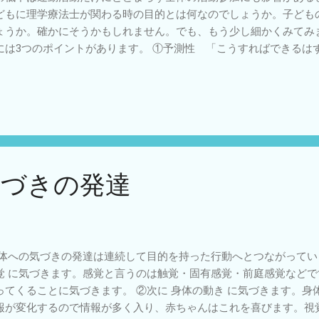
どもに理学療法士が関わる時の目的とは何なのでしょうか。子ども
ょうか。確かにそうかもしれません。でも、もう少し細かくみてみ
には3つのポイントがあります。 ①予測性 「こうすればできるは
から運動を始める時に課題解決が出来そうと思えることはとても大
ル性 「自分で調整できる」ことです。運動課題に対して自分で試
運動の学習にとても大切です。 ③再現性 「もう一回やってもで
とても大切ですが、それだけでは十分ではありません。 ある運動
きるようになっている時、同時にその子の心理面からみると自信が
。自信はいいかえると「未来の自分の行動が、ある程度うまくいく
”」です。 そのため、「運動が上手⇔自信がある」は実はとても近
気づきの発達
ら、小児領域の理学療法士がDCDのある子どもに対応する時は現象
ようにするという目的をもっているかもしれませんが、それは子ど
ことを目指していると言ってもいいと思います。 こどもリハかわせ
体への気づきの発達は連続して目的を持った行動へとつながっていき
覚 に気づきます。感覚と言うのは触覚・固有感覚・前庭感覚など
ってくることに気づきます。 ②次に 身体の動き に気づきます。身
報が変化するので情報が多く入り、赤ちゃんはこれを喜びます。視