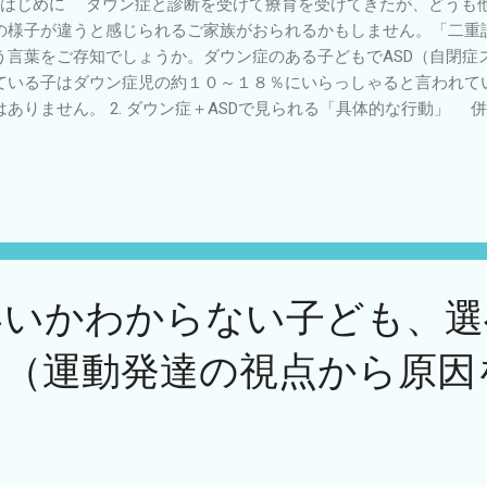
. はじめに ダウン症と診断を受けて療育を受けてきたが、どうも
ます。「本人がやってみたい」と思うことは遊びの延長で楽しく反
の様子が違うと感じられるご家族がおられるかもしません。「二重診断（Du
」と拒絶することは無理にやらせず、代替案を用意しましょう。 選択
う言葉をご存知でしょうか。ダウン症のある子どもでASD（自閉症
この道具、どっちが使いやすそう？」「今日はどの練習にする？」
ている子はダウン症児の約１０～１８％にいらっしゃると言われて
定する機会を作ることで、前向きなモチベー...
はありません。 2. ダウン症＋ASDで見られる「具体的な行動」 
な発達特徴をあげてみます。 コミュニケーション： 目が合いにく
遊びを好む。 こだわり： 物を並べる、いつもと同じルート・手順
ニック。 感覚： 特定の音（掃除機、泣き声など）を極端に嫌がる
求める。 運動： 模倣（まねっこ）が苦手で、ダンスや手遊びに興
 なぜ「診断」が遅れやすいのか？ 診断の隠蔽（Diagnostic Oversh
べてダウン症のせい」と思い込まれ、ASDの特性が見過ごされがち
、その子に合った「学び方」を提示できるメリットがります。 4. 
いいかわからない子ども、選
援の際は以下の様な事を意識すると良いです。」 「耳」より「目
減らし、写真や絵カードを使ってスケジュールを見せる（視覚的支
？（運動発達の視点から原因
： 刺激をカットした「落ち着けるコーナー」を作る。 「できた！
SDの特性があると、新しいことへの不安が強いため、ごく小さなステッ
に 他のダウン症児に比べてコミュニケーションが広がらない、歩
どがある時、「ダウン症だから」という枠に当てはめるのではなく、
」も理解することで、育児のイライラが「対策」に変わるかもしれ