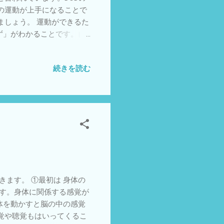
の運動が上手になることで
ましょう。 運動ができるた
ず」がわかることです。自
事になります。 ②コントロ
行錯誤してできていくこと
続きを読む
きる」ことです。偶然できた
課題において自分の脳が対応
あるという状態といえま
と“身体でわかっている感
いところにあります。です
面では何らかの運動ができ
もの心理面では自信をつけ
み
ます。 ①最初は 身体の
です。身体に関係する感覚が
体を動かすと脳の中の感覚
覚や聴覚もはいってくるこ