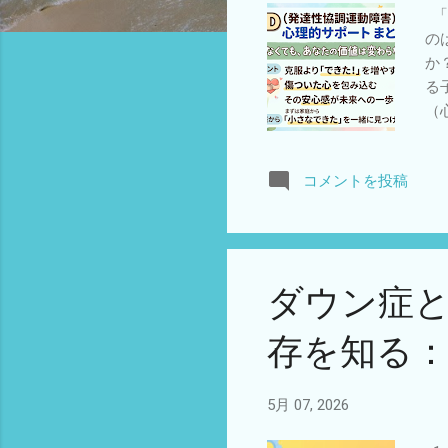
「
の
か
る
（
よ
障
コメントを投稿
囲
す
せ
力
傷
ダウン症と
作
ら
存を知る
た
重
っ
5月 07, 2026
減
に