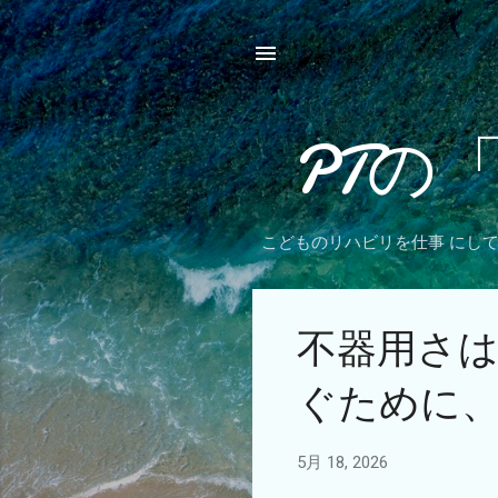
PTの
こどものリハビリを仕事 にし
投
不器用さは
稿
ぐために
5月 18, 2026