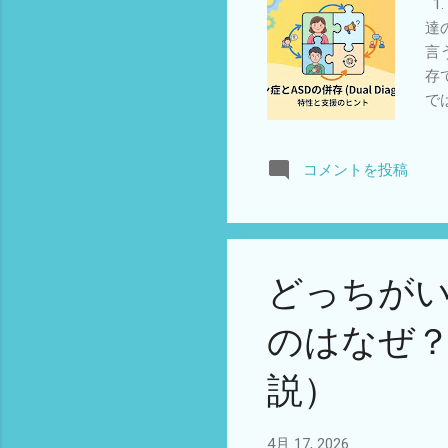
1
み
達
い
言
と
存
決
で
的
人
コメントを投稿
パ
し
3.
す
で
どっちが
支
を
のはなぜ
り
A
説）
り
な
性
4月 17, 2026